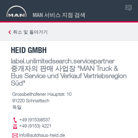
KO
MAN 서비스 지점 검색
취소 및 돌아가기
HEID GMBH
label.unlimitedsearch.servicepartner
중개자의 판매 사업장
"MAN Truck &
Bus Service und Verkauf Vertriebsregion
Süd"
Grossbellhofener Hauptstr. 10
91220 Schnaittach
독일
+49 (9153)8537
+49 (9153) 4221
info@autohaus-heid.de