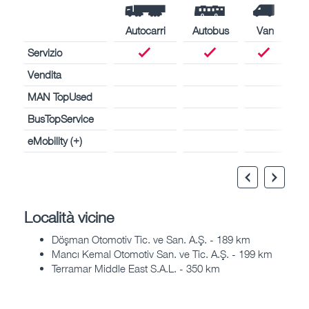
Autocarri
Autobus
Van
Servizio
Vendita
MAN TopUsed
BusTopService
eMobility (+)
Località vicine
Döşman Otomotiv Tic. ve San. A.Ş. - 189 km
Mancı Kemal Otomotiv San. ve Tic. A.Ş. - 199 km
Terramar Middle East S.A.L. - 350 km