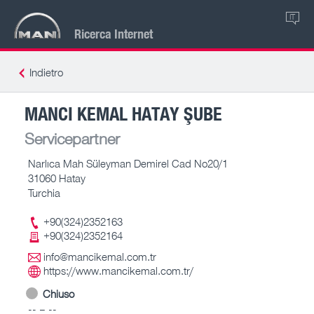
IT
Ricerca Internet
Indietro
MANCI KEMAL HATAY ŞUBE
Servicepartner
Narlıca Mah Süleyman Demirel Cad No20/1
31060 Hatay
Turchia
+90(324)2352163
+90(324)2352164
info@mancikemal.com.tr
https://www.mancikemal.com.tr/
Chiuso
-- – --