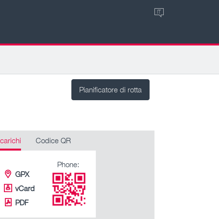
IT
Pianificatore di rotta
carichi
Codice QR
Phone:
GPX
vCard
PDF