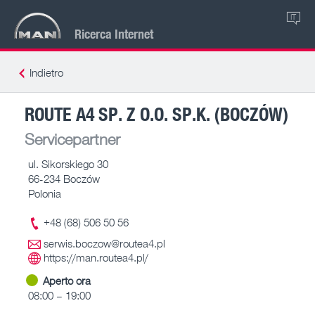
IT
Ricerca Internet
Indietro
ROUTE A4 SP. Z O.O. SP.K. (BOCZÓW)
Servicepartner
ul. Sikorskiego 30
66-234 Boczów
Polonia
+48 (68) 506 50 56
serwis.boczow@routea4.pl
https://man.routea4.pl/
Aperto ora
08:00 – 19:00