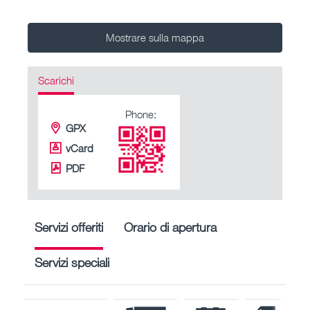
Mostrare sulla mappa
Scarichi
Phone:
GPX
vCard
PDF
Servizi offeriti
Orario di apertura
Servizi speciali