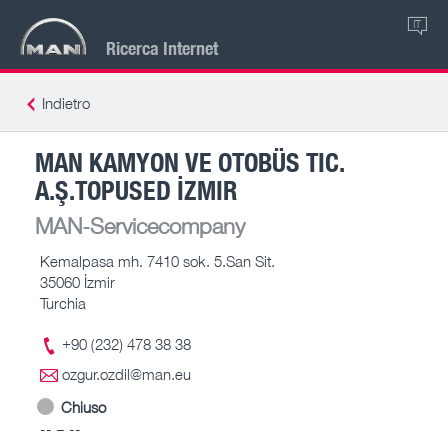
IT
Ricerca Internet
Indietro
MAN KAMYON VE OTOBÜS TIC.
A.Ş.TOPUSED İZMIR
MAN-Servicecompany
Kemalpasa mh. 7410 sok. 5.San Sit.
35060 İzmir
Turchia
+90 (232) 478 38 38
ozgur.ozdil@man.eu
Chiuso
-- – --