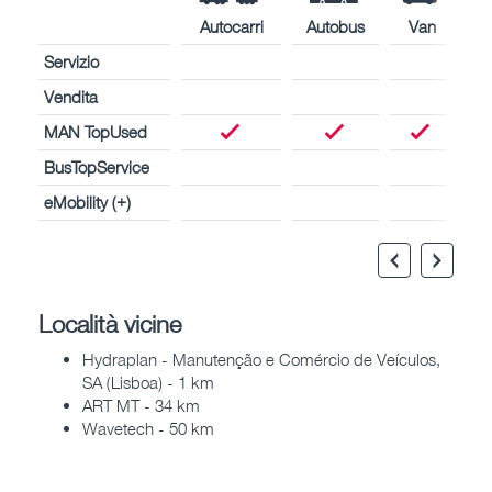
Autocarri
Autobus
Van
Servizio
Vendita
MAN TopUsed
BusTopService
eMobility (+)
Località vicine
Hydraplan - Manutenção e Comércio de Veículos,
SA (Lisboa) - 1 km
ART MT - 34 km
Wavetech - 50 km