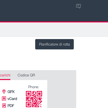
IT
Pianificatore di rotta
carichi
Codice QR
Phone:
GPX
vCard
PDF