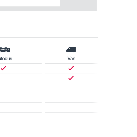
utobus
Van