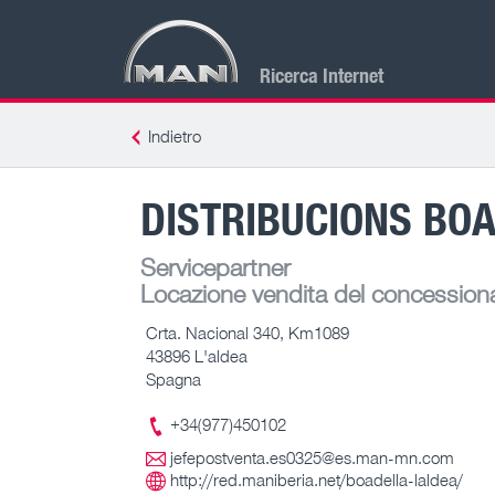
Ricerca Internet
Indietro
DISTRIBUCIONS BOAD
Servicepartner
Locazione vendita del concessiona
Crta. Nacional 340, Km1089
43896 L'aldea
Spagna
+34(977)450102
jefepostventa.es0325@es.man-mn.com
http://red.maniberia.net/boadella-laldea/