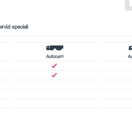
ervizi speciali
Autocarri
A