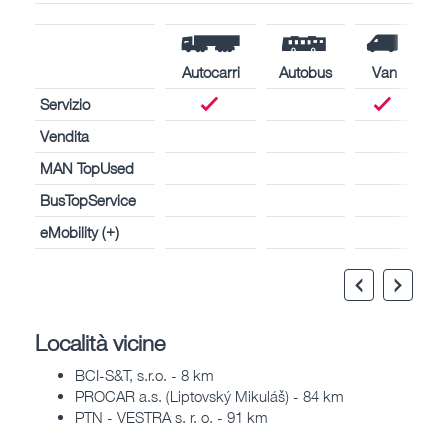
Autocarri
Autobus
Van
Servizio
Vendita
MAN TopUsed
BusTopService
eMobility (+)
Località vicine
BCI-S&T, s.r.o. - 8 km
PROCAR a.s. (Liptovský Mikuláš) - 84 km
PTN - VESTRA s. r. o. - 91 km