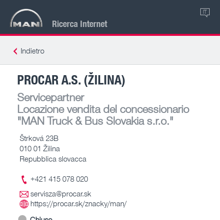
IT
Ricerca Internet
Indietro
PROCAR A.S. (ŽILINA)
Servicepartner
Locazione vendita del concessionario
"MAN Truck & Bus Slovakia s.r.o."
Štrková 23B
010 01 Žilina
Repubblica slovacca
+421 415 078 020
servisza@procar.sk
https://procar.sk/znacky/man/
Chiuso