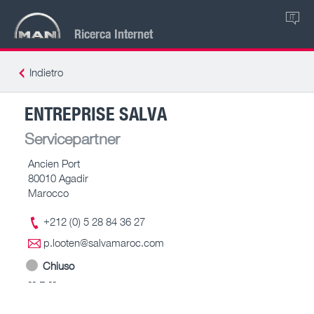
IT
Ricerca Internet
Indietro
ENTREPRISE SALVA
Servicepartner
Ancien Port
80010 Agadir
Marocco
+212 (0) 5 28 84 36 27
p.looten@salvamaroc.com
Chiuso
-- – --