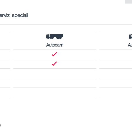
ervizi speciali
Autocarri
A
m