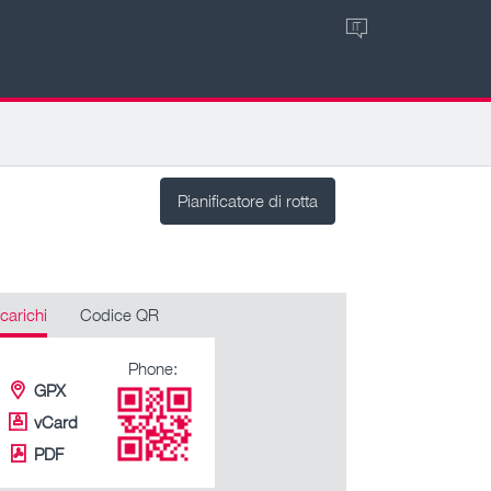
IT
Pianificatore di rotta
carichi
Codice QR
Phone:
GPX
vCard
PDF