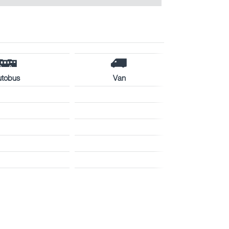
utobus
Van