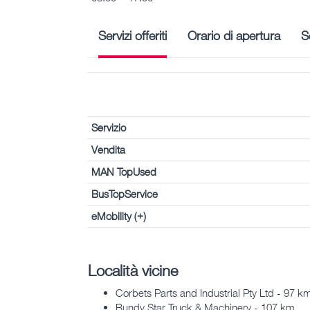
Servizi offeriti
Orario di apertura
S
Servizio
Vendita
MAN TopUsed
BusTopService
eMobility (+)
Località vicine
Corbets Parts and Industrial Pty Ltd - 97 k
Bundy Star Truck & Machinery - 107 km