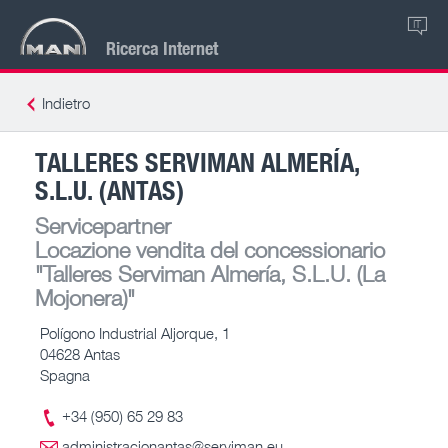
IT
Ricerca Internet
Indietro
TALLERES SERVIMAN ALMERÍA,
S.L.U. (ANTAS)
Servicepartner
Locazione vendita del concessionario
"Talleres Serviman Almería, S.L.U. (La
Mojonera)"
Polígono Industrial Aljorque, 1
04628 Antas
Spagna
+34 (950) 65 29 83
administracionantas@serviman.eu