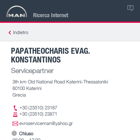
IT
Ricerca Internet
Indietro
PAPATHEOCHARIS EVAG.
KONSTANTINOS
Servicepartner
3th km Old National Road Katerini-Thessaloniki
60100 Katerini
Grecia
+30 (23510) 23187
+30 (23510) 23871
evroserviceman@yahoo.gr
Chiuso
08:00 – 17:00