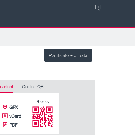
IT
Pianificatore di rotta
carichi
Codice QR
Phone:
GPX
vCard
PDF