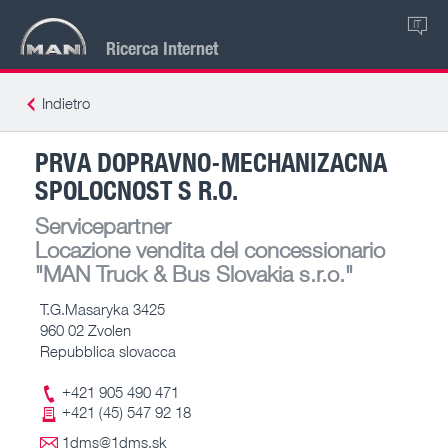
IT
Ricerca Internet
Indietro
PRVA DOPRAVNO-MECHANIZACNA
SPOLOCNOST S R.O.
Servicepartner
Locazione vendita del concessionario
"MAN Truck & Bus Slovakia s.r.o."
T.G.Masaryka 3425
960 02 Zvolen
Repubblica slovacca
+421 905 490 471
+421 (45) 547 92 18
1dms@1dms.sk