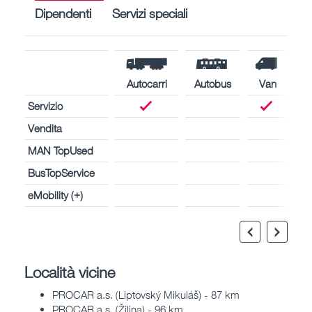
Dipendenti
Servizi speciali
Autocarri
Autobus
Van
Servizio
Vendita
MAN TopUsed
BusTopService
eMobility (+)
Località vicine
PROCAR a.s. (Liptovský Mikuláš) - 87 km
PROCAR a.s. (Žilina) - 96 km