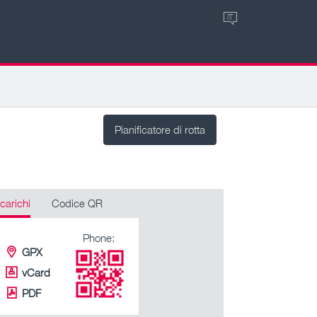
IT
Pianificatore di rotta
carichi
Codice QR
Phone:
GPX
vCard
PDF