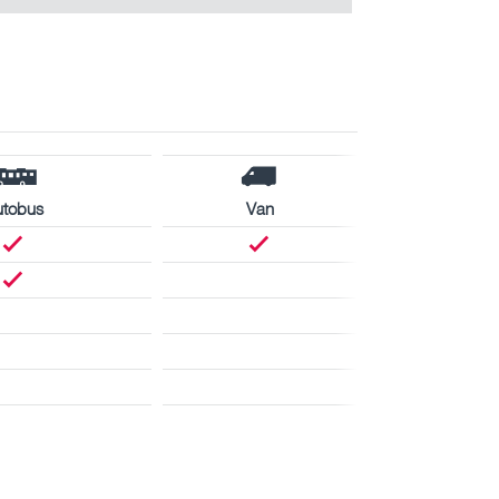
utobus
Van