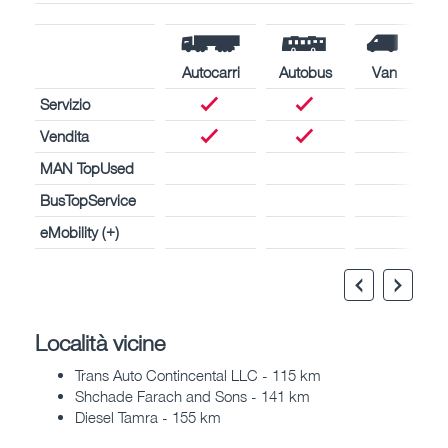
Autocarri
Autobus
Van
Servizio
Vendita
MAN TopUsed
BusTopService
eMobility (+)
Località vicine
Trans Auto Contincental LLC - 115 km
Shchade Farach and Sons - 141 km
Diesel Tamra - 155 km