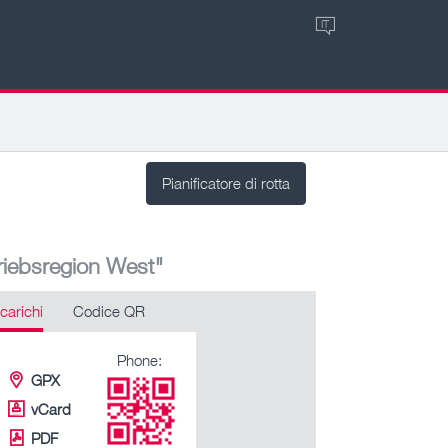
IT
Pianificatore di rotta
riebsregion West"
carichi
Codice QR
Phone:
GPX
vCard
PDF