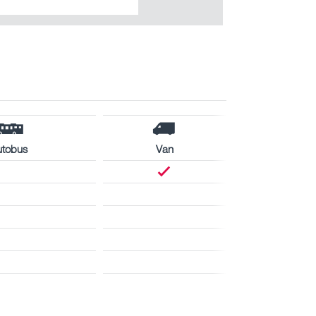
utobus
Van