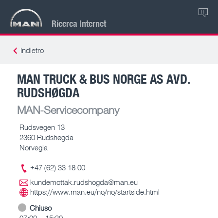
IT
Ricerca Internet
Indietro
MAN TRUCK & BUS NORGE AS AVD.
RUDSHØGDA
MAN-Servicecompany
Rudsvegen 13
2360 Rudshøgda
Norvegia
+47 (62) 33 18 00
kundemottak.rudshogda@man.eu
https://www.man.eu/no/no/startside.html
Chiuso
07:00 – 15:30