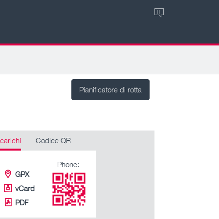
IT
Pianificatore di rotta
carichi
Codice QR
Phone:
GPX
vCard
PDF