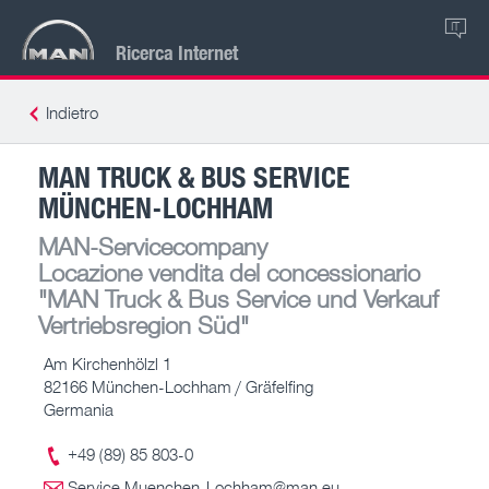
IT
Ricerca Internet
Indietro
MAN TRUCK & BUS SERVICE
MÜNCHEN-LOCHHAM
MAN-Servicecompany
Locazione vendita del concessionario
"MAN Truck & Bus Service und Verkauf
Vertriebsregion Süd"
Am Kirchenhölzl 1
82166 München-Lochham / Gräfelfing
Germania
+49 (89) 85 803-0
Service.Muenchen-Lochham@man.eu