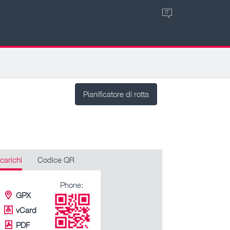
IT
Pianificatore di rotta
carichi
Codice QR
Phone:
GPX
vCard
PDF