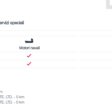
ervizi speciali
Motori navali
km
. LTD. - 0 km
. LTD. - 0 km