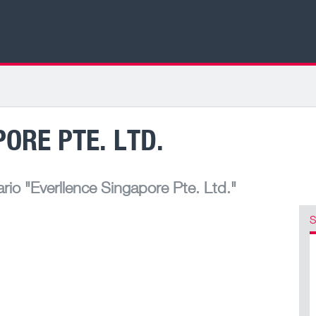
ORE PTE. LTD.
rio
"Everllence Singapore Pte. Ltd."
S