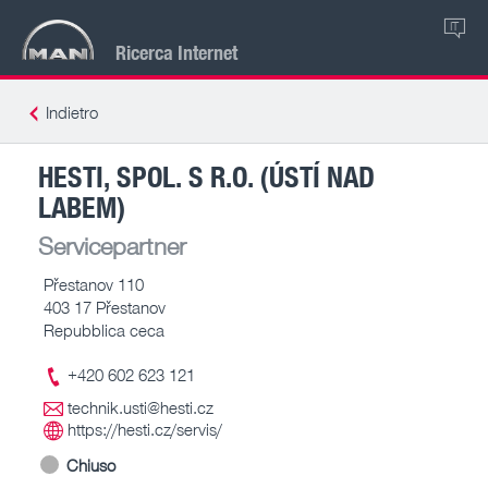
IT
Ricerca Internet
Indietro
HESTI, SPOL. S R.O. (ÚSTÍ NAD
LABEM)
Servicepartner
Přestanov 110
403 17 Přestanov
Repubblica ceca
+420 602 623 121
technik.usti@hesti.cz
https://hesti.cz/servis/
Chiuso
-- – --