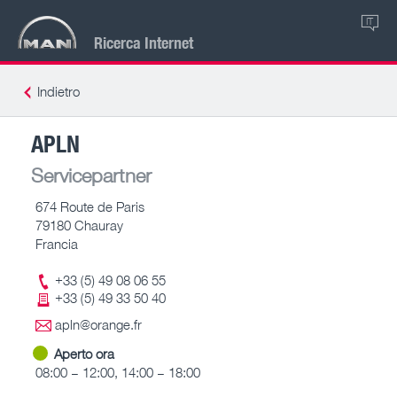
IT
Ricerca Internet
Indietro
APLN
Servicepartner
674 Route de Paris
79180 Chauray
Francia
+33 (5) 49 08 06 55
+33 (5) 49 33 50 40
apln@orange.fr
Aperto ora
08:00 – 12:00, 14:00 – 18:00