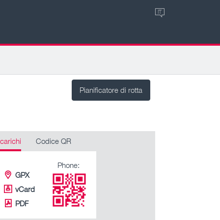
IT
Pianificatore di rotta
carichi
Codice QR
Phone:
GPX
vCard
PDF