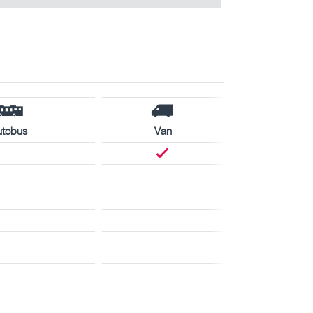
utobus
Van