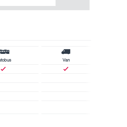
utobus
Van