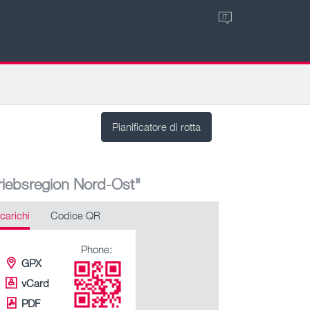
IT
Pianificatore di rotta
riebsregion Nord-Ost"
carichi
Codice QR
Phone:
GPX
vCard
PDF