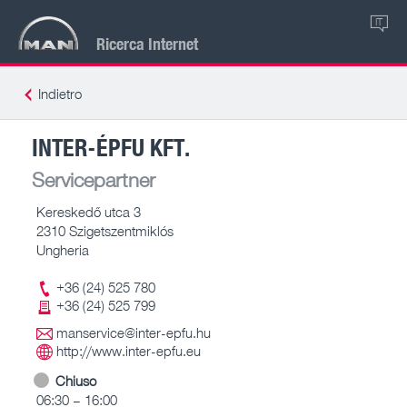
IT
Ricerca Internet
Indietro
INTER-ÉPFU KFT.
Servicepartner
Kereskedő utca 3
2310 Szigetszentmiklós
Ungheria
+36 (24) 525 780
+36 (24) 525 799
manservice@inter-epfu.hu
http://www.inter-epfu.eu
Chiuso
06:30 – 16:00