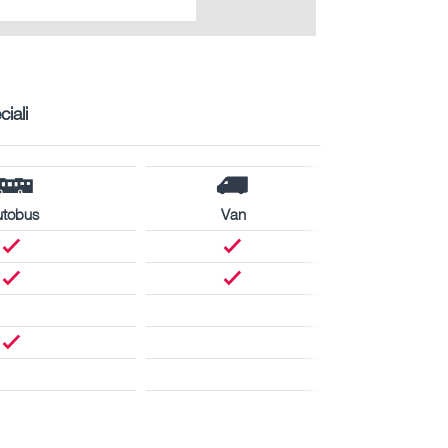
ciali
utobus
Van