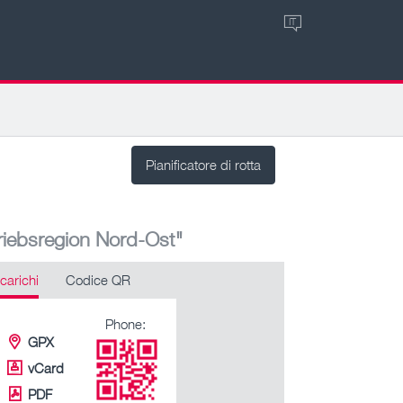
IT
Pianificatore di rotta
riebsregion Nord-Ost"
carichi
Codice QR
Phone:
GPX
vCard
PDF