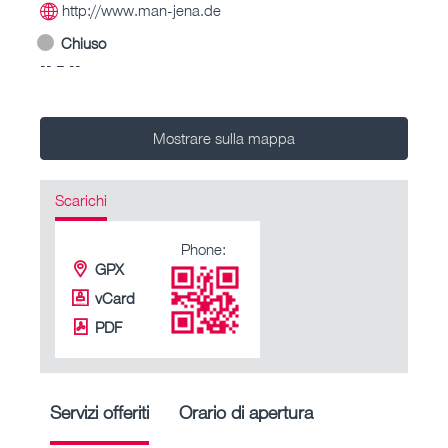
http://www.man-jena.de
Chiuso
-- – --
Mostrare sulla mappa
Scarichi
Phone:
GPX
vCard
PDF
Servizi offeriti
Orario di apertura