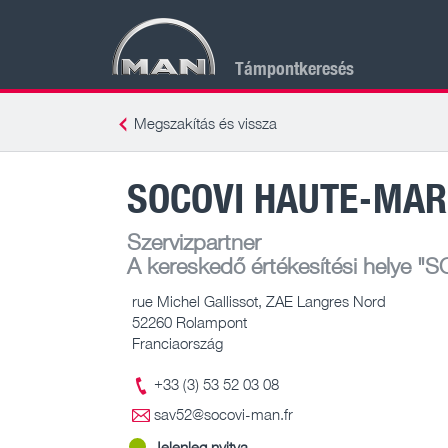
Támpontkeresés
Megszakítás és vissza
SOCOVI HAUTE-MA
Szervizpartner
A kereskedő értékesítési helye
"S
rue Michel Gallissot, ZAE Langres Nord
52260 Rolampont
Franciaország
+33 (3) 53 52 03 08
sav52@socovi-man.fr
Jelenleg nyitva