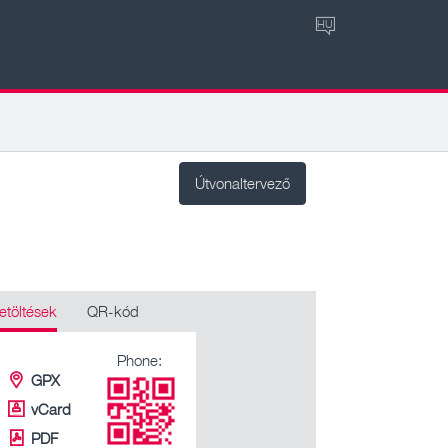
HU
Útvonaltervező
etöltések
QR-kód
Phone:
GPX
vCard
PDF