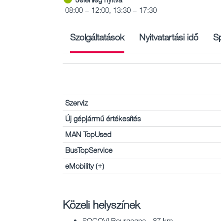
08:00 – 12:00, 13:30 – 17:30
Szolgáltatások
Nyitvatartási idő
Sp
Szerviz
Új gépjármű értékesítés
MAN TopUsed
BusTopService
eMobility (+)
Közeli helyszínek
SOCOVI Bourgogne - 87 km