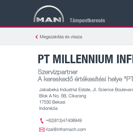
Támpontkeresés
Megszakítás és vissza
PT MILLENNIUM INF
Szervizpartner
A kereskedő értékesítési helye
"PT
Jababeka Industrial Estate, Jl. Science Boulevar
Blok A No. 5B, Cikarang
17530 Bekasi
Indonézia
+62(813)47408949
rizal@inframach.com