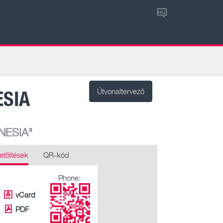
HU
ESIA
Útvonaltervező
NESIA"
etöltések
QR-kód
Phone:
vCard
PDF