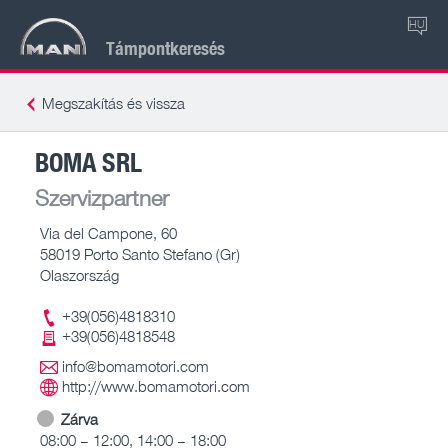
HU
Támpontkeresés
Megszakítás és vissza
BOMA SRL
Szervizpartner
Via del Campone, 60
58019 Porto Santo Stefano (Gr)
Olaszország
+39(056)4818310
+39(056)4818548
info@bomamotori.com
http://www.bomamotori.com
Zárva
08:00 – 12:00, 14:00 – 18:00