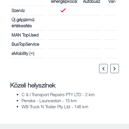
Tehergépkocsi
Autóbusz
Van
Szerviz
Új gépjármű
értékesítés
MAN TopUsed
BusTopService
eMobility (+)
Közeli helyszínek
C & I Transport Repairs PTY LTD - 2 km
Penske - Launceston - 15 km
WB Truck N Trailer Pty Ltd - 146 km