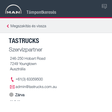
HU
Támpontkeresés
Megszakítás és vissza
TASTRUCKS
Szervizpartner
246-250 Hobart Road
7249 Youngtown
Ausztrália
+61(3) 63359500
admin@tastrucks.com.au
Zárva
-- – --