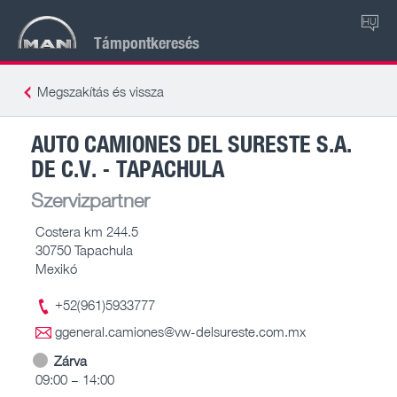
HU
Támpontkeresés
Megszakítás és vissza
AUTO CAMIONES DEL SURESTE S.A.
DE C.V. - TAPACHULA
Szervizpartner
Costera km 244.5
30750 Tapachula
Mexikó
+52(961)5933777
ggeneral.camiones@vw-delsureste.com.mx
Zárva
09:00 – 14:00