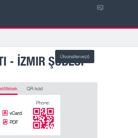
HU
I - İZMIR ŞUBESI
Útvonaltervező
etöltések
QR-kód
Phone:
vCard
PDF