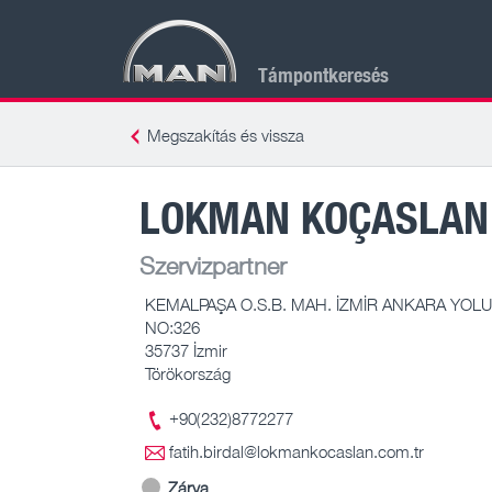
Támpontkeresés
Megszakítás és vissza
LOKMAN KOÇASLAN O
Szervizpartner
KEMALPAŞA O.S.B. MAH. İZMİR ANKARA YOLU
NO:326
35737 İzmir
Törökország
+90(232)8772277
fatih.birdal@lokmankocaslan.com.tr
Zárva