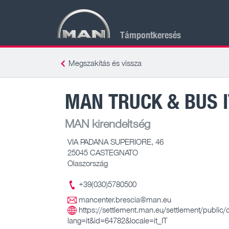
Támpontkeresés
Megszakítás és vissza
MAN TRUCK & BUS I
MAN kirendeltség
VIA PADANA SUPERIORE, 46
25045 CASTEGNATO
Olaszország
+39(030)5780500
mancenter.brescia@man.eu
https://settlement.man.eu/settlement/public/cl
lang=it&id=64782&locale=it_IT