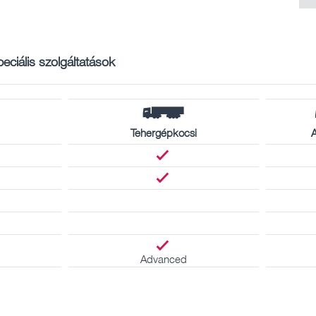
eciális szolgáltatások
Tehergépkocsi
A
Advanced