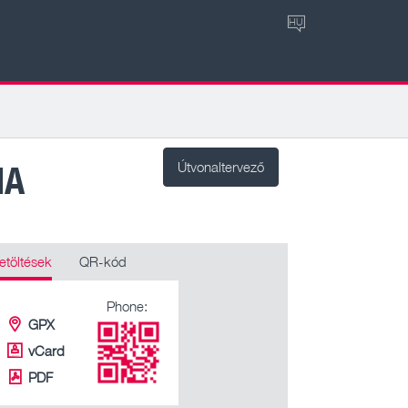
HU
IA
Útvonaltervező
etöltések
QR-kód
Phone:
GPX
vCard
PDF