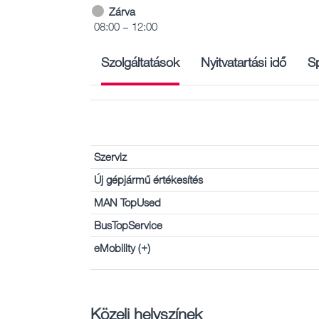
Zárva
08:00 – 12:00
Szolgáltatások
Nyitvatartási idő
Sp
Szerviz
Új gépjármű értékesítés
MAN TopUsed
BusTopService
eMobility (+)
Közeli helyszínek