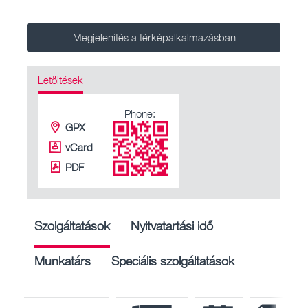
Megjelenítés a térképalkalmazásban
Letöltések
Phone:
GPX
vCard
PDF
Szolgáltatások
Nyitvatartási idő
Munkatárs
Speciális szolgáltatások