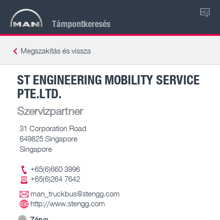
HU
Támpontkeresés
Megszakítás és vissza
ST ENGINEERING MOBILITY SERVICE
PTE.LTD.
Szervizpartner
31 Corporation Road
649825 Singapore
Singapore
+65(6)660 3996
+65(6)264 7642
man_truckbus@stengg.com
http://www.stengg.com
Zárva