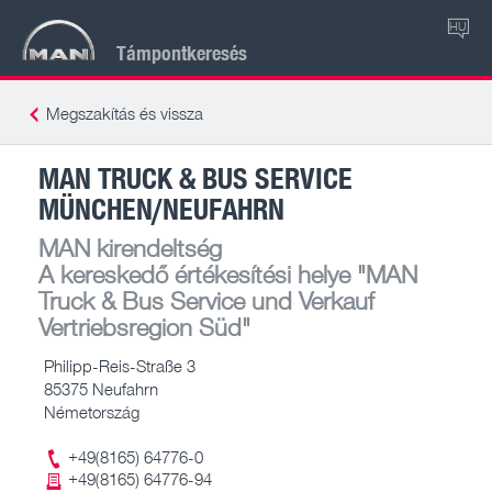
HU
Támpontkeresés
Megszakítás és vissza
MAN TRUCK & BUS SERVICE
MÜNCHEN/NEUFAHRN
MAN kirendeltség
A kereskedő értékesítési helye
"MAN
Truck & Bus Service und Verkauf
Vertriebsregion Süd"
Philipp-Reis-Straße 3
85375 Neufahrn
Németország
+49(8165) 64776-0
+49(8165) 64776-94