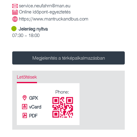
service.neufahrn@man.eu
Online időpont-egyeztetés
https://www.mantruckandbus.com
Jelenleg nyitva
07:30 – 18:00
Megjelenítés a térképalkalmazásban
Letöltések
Phone:
GPX
vCard
PDF