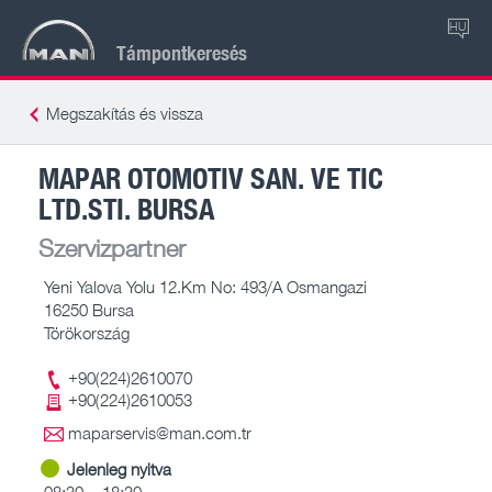
HU
Támpontkeresés
Megszakítás és vissza
MAPAR OTOMOTIV SAN. VE TIC
LTD.STI. BURSA
Szervizpartner
Yeni Yalova Yolu 12.Km No: 493/A Osmangazi
16250 Bursa
Törökország
+90(224)2610070
+90(224)2610053
maparservis@man.com.tr
Jelenleg nyitva
08:30 – 18:30