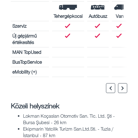
Tehergépkocsi
Autóbusz
Van
Szerviz
Új gépjármű
értékesítés
MAN TopUsed
BusTopService
eMobility (+)
Közeli helyszínek
Lokman Koçaslan Otomotiv San. Tic. Ltd. Şti -
Bursa Şubesi - 26 km
Ekipmarin Yatcilik Turizm San.Ltd.Sti. - Tuzla /
İstanbul - 87 km