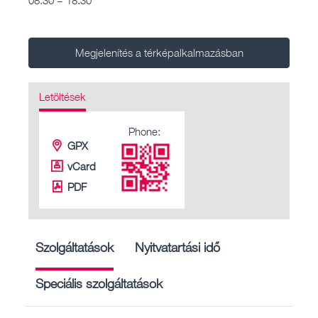
Megjelenítés a térképalkalmazásban
Letöltések
Phone:
GPX
vCard
PDF
Szolgáltatások
Nyitvatartási idő
Speciális szolgáltatások