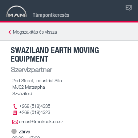
HU
Támpontkeresés
Megszakítás és vissza
SWAZILAND EARTH MOVING
EQUIPMENT
Szervizpartner
2nd Street, Industrial Site
MJ02 Matsapha
Szváziföld
+268 (518)4335
+268 (518)4323
ernest@motruck.co.sz
Zárva
08:00 – 17:00