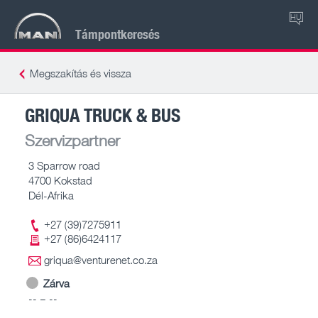
HU
Támpontkeresés
Megszakítás és vissza
GRIQUA TRUCK & BUS
Szervizpartner
3 Sparrow road
4700 Kokstad
Dél-Afrika
+27 (39)7275911
+27 (86)6424117
griqua@venturenet.co.za
Zárva
-- – --