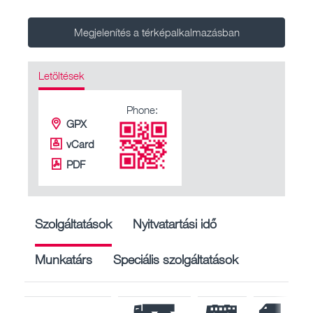
Megjelenítés a térképalkalmazásban
Letöltések
Phone:
GPX
vCard
PDF
Szolgáltatások
Nyitvatartási idő
Munkatárs
Speciális szolgáltatások