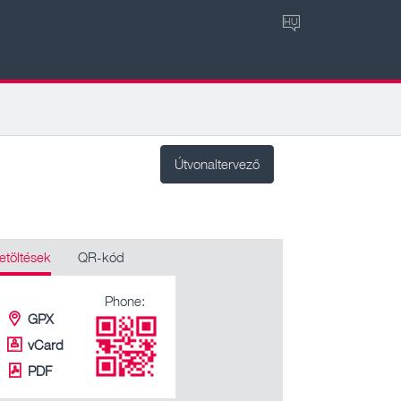
HU
Útvonaltervező
etöltések
QR-kód
Phone:
GPX
vCard
PDF