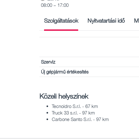
08:00 – 17:00
Szolgáltatások
Nyitvatartási idő
M
Szerviz
Új gépjármű értékesítés
Közeli helyszínek
Tecnoidro S.r.l. - 67 km
Truck 33 s.r.l. - 97 km
Carbone Santo S.r.l. - 97 km