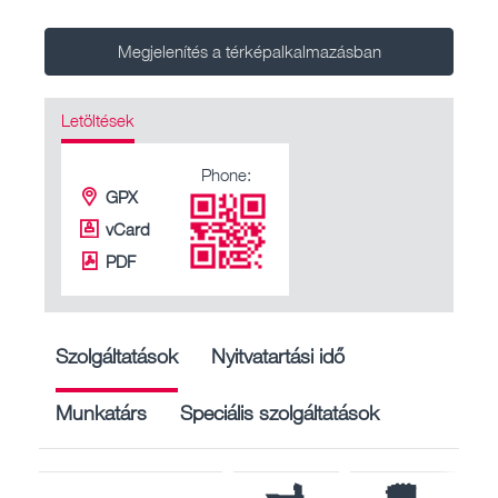
Megjelenítés a térképalkalmazásban
Letöltések
Phone:
GPX
vCard
PDF
Szolgáltatások
Nyitvatartási idő
Munkatárs
Speciális szolgáltatások