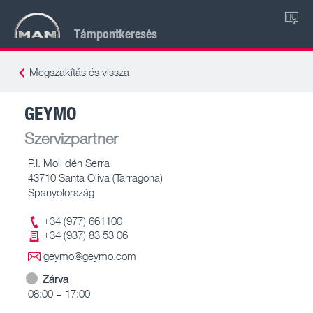
HU
Támpontkeresés
Megszakítás és vissza
GEYMO
Szervizpartner
P.I. Moli dén Serra
43710 Santa Oliva (Tarragona)
Spanyolország
+34 (977) 661100
+34 (937) 83 53 06
geymo@geymo.com
Zárva
08:00 – 17:00