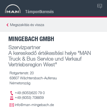
HU
Támpontkeresés
Megszakítás és vissza
MINGEBACH GMBH
Szervizpartner
A kereskedő értékesítési helye
"MAN
Truck & Bus Service und Verkauf
Vertriebsregion West"
Rotgartenstr. 20
63607 Wächtersbach-Aufenau
Németország
+49 (6053)620 79 0
+49 (6053) 708859
info@man-mingebach.de