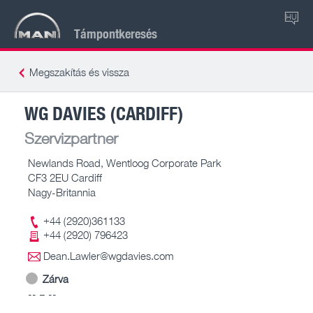
HU
Támpontkeresés
Megszakítás és vissza
WG DAVIES (CARDIFF)
Szervizpartner
Newlands Road, Wentloog Corporate Park
CF3 2EU Cardiff
Nagy-Britannia
+44 (2920)361133
+44 (2920) 796423
Dean.Lawler@wgdavies.com
Zárva
-- – --