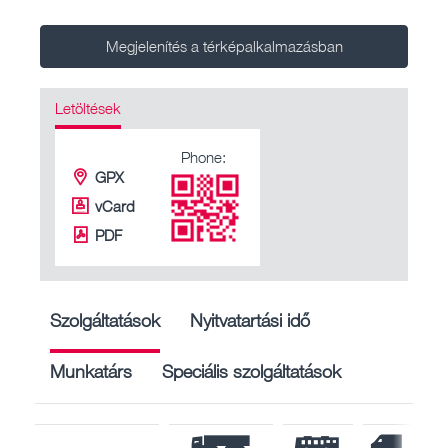
Megjelenítés a térképalkalmazásban
Letöltések
Phone:
GPX
vCard
PDF
Szolgáltatások
Nyitvatartási idő
Munkatárs
Speciális szolgáltatások