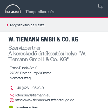
HU
Támpontkeresés
Megszakítás és vissza
W. TIEMANN GMBH & CO. KG
Szervizpartner
A kereskedő értékesítési helye
"W.
Tiemann GmbH & Co. KG"
Ernst-Rinck-Str. 2
27356 Rotenburg/Wümme
Németország
+49 (4261) 9549-0
rotenburg@tiemann.eu
http://www.tiemann-nutzfahrzeuge.de
Jelenleg nyitva