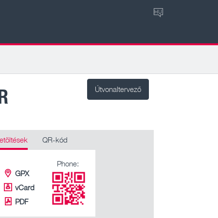
HU
R
Útvonaltervező
etöltések
QR-kód
Phone:
GPX
vCard
PDF