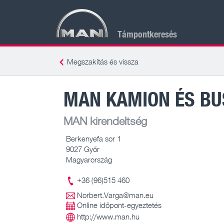
Támpontkeresés
Megszakítás és vissza
MAN KAMION ÉS BU
MAN kirendeltség
Berkenyefa sor 1
9027 Győr
Magyarország
+36 (96)515 460
Norbert.Varga@man.eu
Online időpont-egyeztetés
http://www.man.hu