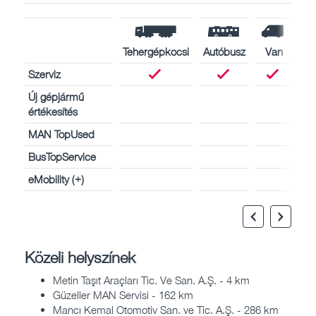
Tehergépkocsi
Autóbusz
Van
Szerviz
Új gépjármű
értékesítés
MAN TopUsed
BusTopService
eMobility (+)
Közeli helyszínek
Metin Taşıt Araçları Tic. Ve San. A.Ş. - 4 km
Güzeller MAN Servisi - 162 km
Mancı Kemal Otomotiv San. ve Tic. A.Ş. - 286 km