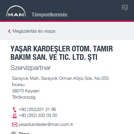
HU
Támpontkeresés
Megszakítás és vissza
YAŞAR KARDEŞLER OTOM. TAMIR
BAKIM SAN. VE TIC. LTD. ŞTI
Szervizpartner
Saraycık Mah. Saraycık Orman Köyü Sok. No.553
İncesu
38070 Kayseri
Törökország
+90 (352)331 31 96
+90 (352) 332 03 50
yasarkardesler@man.com.tr
Zárva