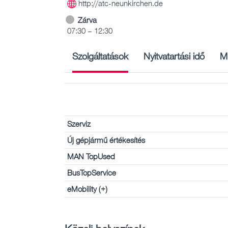
http://atc-neunkirchen.de
Zárva
07:30 – 12:30
Szolgáltatások
Nyitvatartási idő
M
Szerviz
Új gépjármű értékesítés
MAN TopUsed
BusTopService
eMobility (+)