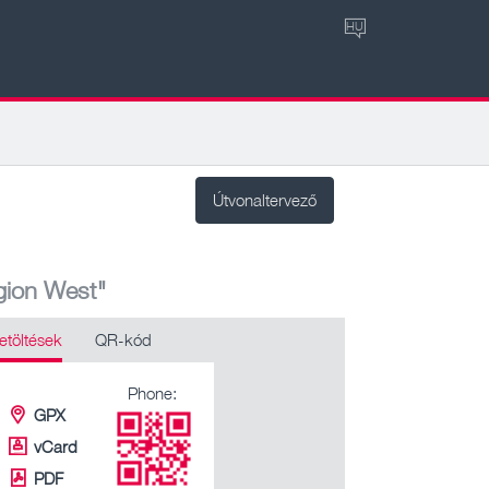
HU
Útvonaltervező
gion West"
etöltések
QR-kód
Phone:
GPX
vCard
PDF