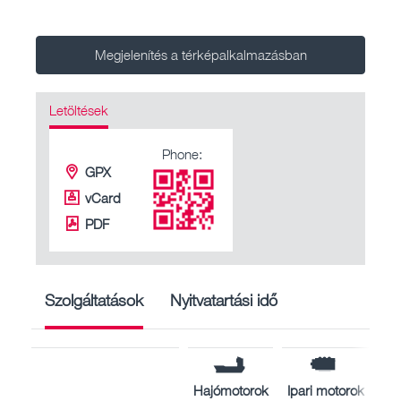
Megjelenítés a térképalkalmazásban
Letöltések
Phone:
GPX
vCard
PDF
Szolgáltatások
Nyitvatartási idő
Hajómotorok
Ipari motorok