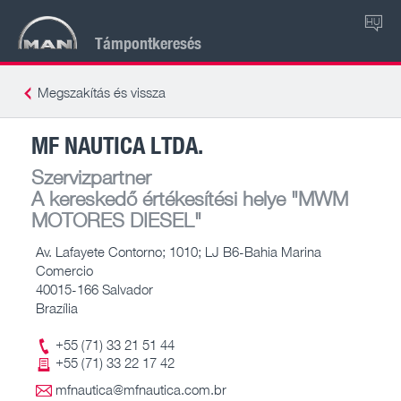
HU
Támpontkeresés
Megszakítás és vissza
MF NAUTICA LTDA.
Szervizpartner
A kereskedő értékesítési helye
"MWM
MOTORES DIESEL"
Av. Lafayete Contorno; 1010; LJ B6-Bahia Marina
Comercio
40015-166 Salvador
Brazília
+55 (71) 33 21 51 44
+55 (71) 33 22 17 42
mfnautica@mfnautica.com.br